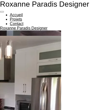
Roxanne Paradis Designer
Passer
au
contenu
Accueil
principal
Projets
Contact
Roxanne Paradis Designer